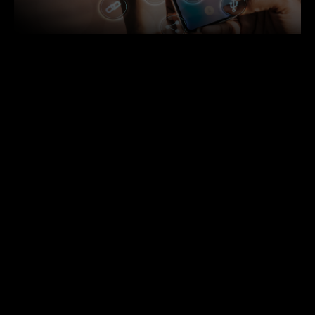
Eu aposto que se você usa a internet para vender seus
serviços ou produtos, com certeza já ouviu falar em
Inbound Marketing, não é mesmo? Contudo, talvez você
não saiba que essa estratégia de atrair e se relacionar
com clientes por meio de conteúdo relevante, também
pode ser usada nas lojas virtuais.
Essa metodologia foi adaptada e tem sido chamada de
Inbound Commerce. Se você ainda não sabe o que é e
como aplicar esse novo modelo em sua loja virtual e
vender mais, então confira nosso artigo!
Inbound Commerce: O que