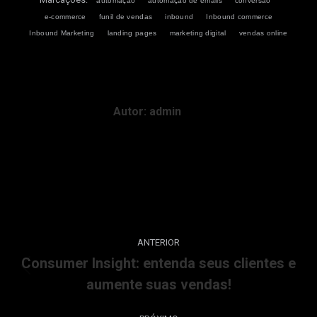
automação
automação de emails
conversão
e-commerce
funil de vendas
inbound
Inbound commerce
Inbound Marketing
landing pages
marketing digital
vendas online
Autor:
admin
ANTERIOR
Consumer Insight: entenda seus clientes e
aumente suas vendas!