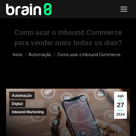
Como usar o Inbound Commerce
para vender mais todos os dias?
Você está aqui:
Início
Automação
Como usar o Inbound Commerce…
Automação
ago
27
Digital
Inbound Marketing
2024