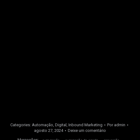
Conosco você fica por dentro de tudo sobre o marketing
digital e a sua empresa tem acesso às melhores
ferramentas e métricas do mercado para continuar rumo a
expansão, atingindo as pessoas certas nos lugares
certos!
Converse com nossos especialistas
e descubra
como nossa expertise em Brand Performance pode
levar sua marca ao próximo nível.
Estamos prontos para guiá-lo em cada etapa do caminho
rumo ao sucesso tangível e mensurável.
Acesse também o nosso
blog
e leia mais conteúdos
relacionados.
Categories:
Automação
,
Digital
,
Inbound Marketing
Por
admin
agosto 27, 2024
Deixe um comentário
Marcações: