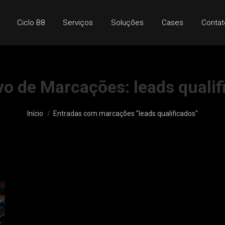
Ciclo B8
Serviços
Soluções
Cases
Contat
vo de Marcações:
leads quali
Você está aqui:
Início
Entradas com marcações "leads qualificados"