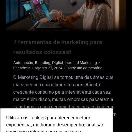
7 ferramentas de marketing para
resultados colossais!
Automação
,
Branding
,
Digital
,
Inbound Marketing
Por
admin
agosto 27, 2024
Deixe um comentário
O Marketing Digital se tornou uma das áreas que
mais cresceu nos últimos tempos. Afinal, o
crescente consumo pela internet está cada vez
maior. Além disso, muitas empresas passaram a
transformar o seu negócio físico para o ambiente
digital. Caso você seja da área ou conheça alguém
Utilizamos cookies para oferecer melhor
Utilizamos cookies para oferecer melhor
que atua no ramo de marketing, sabe que…
experiência, melhorar o desempenho, analisar
experiência, melhorar o desempenho, analisar
como você interage em nosso site e
como você interage em nosso site e