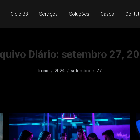
Ciclo B8
Serviços
Soluções
Cases
Contat
quivo Diário:
setembro 27, 2
Você está aqui:
Início
2024
setembro
27