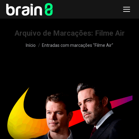
Arquivo de Marcações:
Filme Air
Você está aqui:
Início
Entradas com marcações "Filme Air"