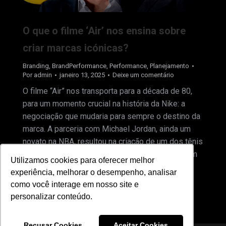
O que o filme ‘Air’ nos ensina sobre
criar marcas icónicas?
Branding
,
BrandPerformance
,
Performance
,
Planejamento
Por
admin
janeiro 13, 2025
Deixe um comentário
O filme “Air” nos transporta para a década de 80,
para um momento crucial na história da Nike: a
negociação que mudaria para sempre o destino da
marca. A parceria com Michael Jordan, ainda um
novato na NBA, resultou na criação de um dos tênis
mais icônicos do mundo e transformou a Nike em
Utilizamos cookies para oferecer melhor
Utilizamos cookies para oferecer melhor
um…
experiência, melhorar o desempenho, analisar
experiência, melhorar o desempenho, analisar
como você interage em nosso site e
como você interage em nosso site e
personalizar conteúdo.
personalizar conteúdo.
Recusar Cookies
Recusar Cookies
Aceitar Cookies
Aceitar Cookies