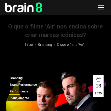
O que o filme ‘Air’ nos ensina sobre
criar marcas icónicas?
Você está aqui:
Início
Branding
O que o filme ‘Air’…
Branding
jan
13
BrandPerformance
Performance
2025
Planejamento