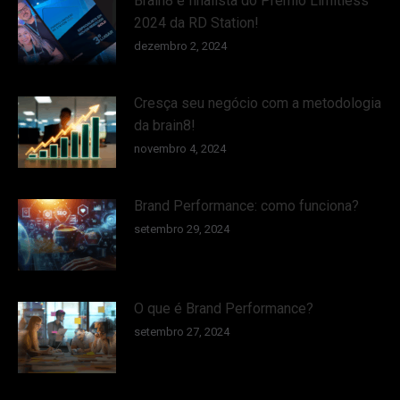
Brain8 é finalista do Prêmio Limitless
2024 da RD Station!
dezembro 2, 2024
Cresça seu negócio com a metodologia
da brain8!
novembro 4, 2024
Brand Performance: como funciona?
setembro 29, 2024
O que é Brand Performance?
setembro 27, 2024