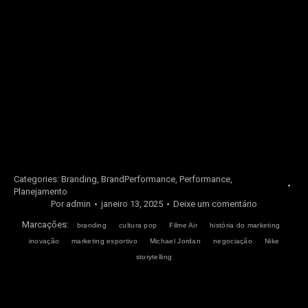
Converse com nossos especialistas
e descubra como
nossa expertise em Brand Performance pode levar sua
marca ao próximo nível.
Estamos prontos para guiá-lo em cada etapa do caminho
rumo ao sucesso tangível e mensurável.
Acesse também o nosso
blog
e leia mais conteúdos
relacionados.
Categories:
Branding
,
BrandPerformance
,
Performance
,
Planejamento
Por
admin
janeiro 13, 2025
Deixe um comentário
Marcações:
branding
cultura pop
Filme Air
história do marketing
inovação
marketing esportivo
Michael Jordan
negociação
Nike
storytelling