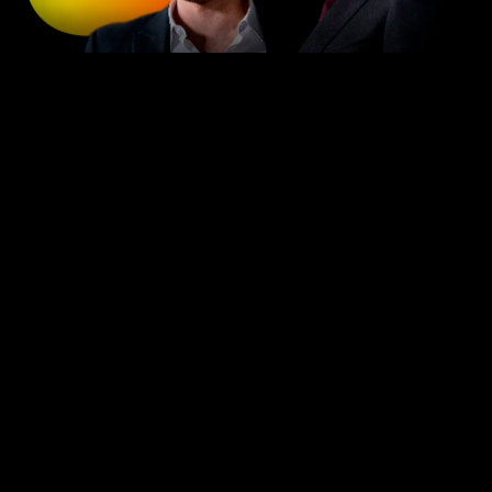
O filme “Air” nos transporta para a década de 80, para um
momento crucial na história da Nike: a negociação que
mudaria para sempre o destino da marca. A parceria com
Michael Jordan, ainda um novato na NBA, resultou na
criação de um dos tênis mais icônicos do mundo e
transformou a Nike em um gigante do mercado esportivo.
Mas o que podemos aprender com essa história?
A força do storytelling
Uma das lições mais valiosas do filme é a força do
storytelling
. De fato, a Nike não apenas vendeu um tênis;