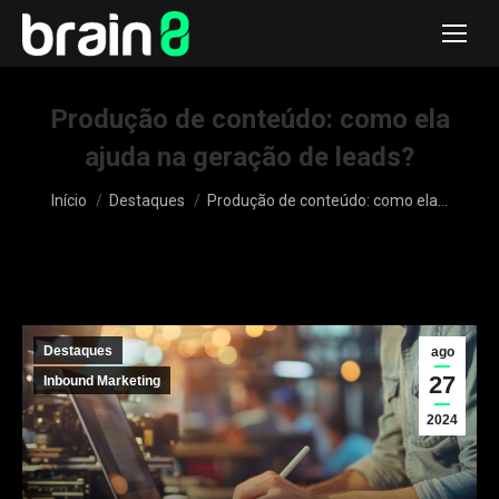
Produção de conteúdo: como ela
ajuda na geração de leads?
Você está aqui:
Início
Destaques
Produção de conteúdo: como ela…
Destaques
ago
27
Inbound Marketing
2024