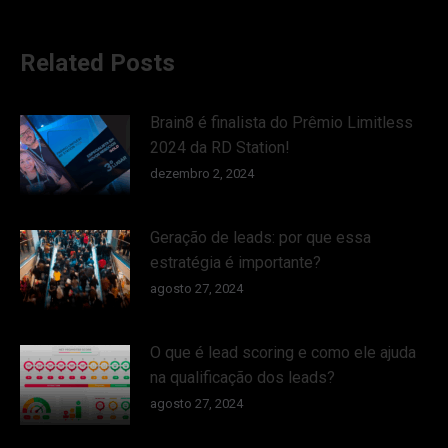
Related Posts
Brain8 é finalista do Prêmio Limitless
2024 da RD Station!
dezembro 2, 2024
Geração de leads: por que essa
estratégia é importante?
agosto 27, 2024
O que é lead scoring e como ele ajuda
na qualificação dos leads?
agosto 27, 2024