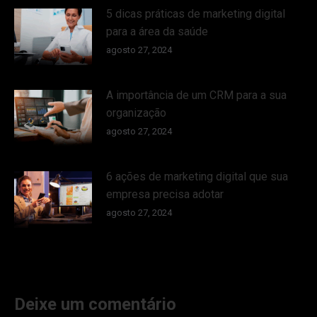
5 dicas práticas de marketing digital
para a área da saúde
agosto 27, 2024
A importância de um CRM para a sua
organização
agosto 27, 2024
6 ações de marketing digital que sua
empresa precisa adotar
agosto 27, 2024
Deixe um comentário