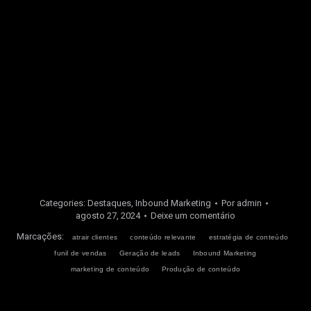
certos!
Converse com nossos especialistas
e descubra como
nossa expertise em Brand Performance pode levar sua
marca ao próximo nível.
Estamos prontos para guiá-lo em cada etapa do caminho
rumo ao sucesso tangível e mensurável.
Acesse também o nosso
blog
e leia mais conteúdos
relacionados.
Categories:
Destaques
,
Inbound Marketing
Por
admin
agosto 27, 2024
Deixe um comentário
Marcações:
atrair clientes
conteúdo relevante
estratégia de conteúdo
funil de vendas
Geração de leads
Inbound Marketing
marketing de conteúdo
Produção de conteúdo