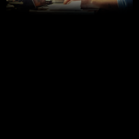
Se você tem procurado estratégias de marketing para
implementar na sua empresa, certamente, já se deparou
com alguns textos falando da importância da produção de
conteúdo para o sucesso de uma estratégia digital.
Embora não funcione sozinha, essa estratégia é a peça-
chave para as ações do Inbound Marketing.
O Inbound Marketing é uma metodologia que busca atrair
o interesse do usuário, por meio de criação de conteúdos,
como posts blogs, podcasts, vídeos, e-books e outros
materiais úteis para a persona. Nesse caso, o usuário tem
uma dúvida e com uma busca no Google, por exemplo,
espera encontrar a solução para o problema. E é aqui que
entra a produção de conteúdo.